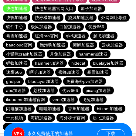
快连加速器
快连加速器官网入口
原子加速器
快鸭加速器
快柠檬加速器
旋风加速度器
外网网址导航
软件中心
极风加速器
白鲸加速器
优云666
暴雪加速器
红海pro官网
gkd加速器
起飞加速器
baacloud官网
泡泡狗加速器
海鸥加速器
云梯加速器
小猫咪crash加速器
月兔加速器
hammer加速器
蚂蚁加速器
hammer加速器
hidecat
bluelayer加速器
速鹰666
啊哈加速器
蜜蜂加速器
暴雪加速器
ghelper
bluelayer加速器
免费海外pvn加速器
abc加速器
荔枝加速器
优云666
picacg加速器
ikuuu.me加速器官网
veee加速器
飞兔加速器
闪电猫加速器
哇哇加速器
香蕉加速器
bitznet加速器
一元机场
海鸥加速器
海外梯子官网
起飞加速器
橘子加速器
永久免费使用的加速器
下载