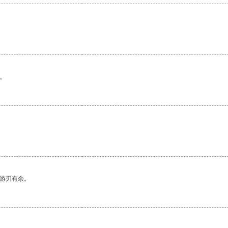
。
中游刃有余。