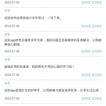
2024-07-06
支持
[0]
反对
[0]
游客
这款软件的界面设计非常简洁，一目了然。
2024-07-06
支持
[0]
反对
[0]
游客
这款app的售后服务非常完善，遇到问题总是能够得到妥善解决，让我能
够放心购物。
2024-07-06
支持
[0]
反对
[0]
游客
超级好用的加速器，妈妈再也不用担心我的学习啦！
2024-07-06
支持
[0]
反对
[0]
游客
这款app是我社交的好帮手，让我能够与朋友保持联系，分享生活点滴。
2024-07-06
支持
[0]
反对
[0]