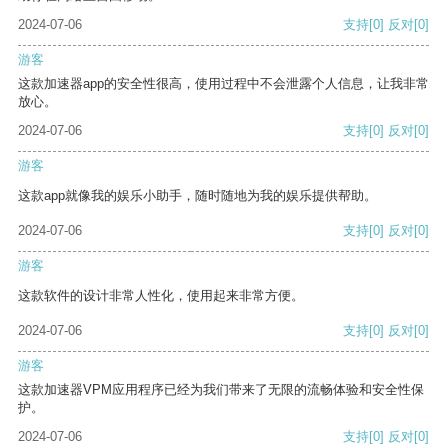
2024-07-06
支持
[0]
反对
[0]
游客
这款加速器app的安全性很高，使用过程中不会泄露个人信息，让我非常
放心。
2024-07-06
支持
[0]
反对
[0]
游客
这款app就像我的娱乐小助手，随时随地为我的娱乐提供帮助。
2024-07-06
支持
[0]
反对
[0]
游客
这款软件的设计非常人性化，使用起来非常方便。
2024-07-06
支持
[0]
反对
[0]
游客
这款加速器VPM应用程序已经为我们带来了无限的流畅体验和安全性保
护。
2024-07-06
支持
[0]
反对
[0]