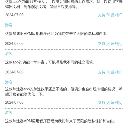
这款app的功能非常强大，可以满足我所有的工作需求。我可以使用它来
编辑文档、制作演示文稿、管理日程安排等。
2024-07-06
支持
[0]
反对
[0]
游客
这款加速器VPM应用程序已经为我们带来了无限的隐私和自由。
2024-07-06
支持
[0]
反对
[0]
游客
这款app的功能非常丰富，可以满足我不同的社交需求。
2024-07-06
支持
[0]
反对
[0]
游客
这款加速器app的加速效果还是不错的，但偶尔也会出现卡顿的情况，希
望开发者能够优化一下。
2024-07-06
支持
[0]
反对
[0]
游客
这款加速器VPM应用程序已经为我们带来了无限的隐私保护和自由。